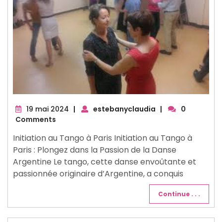
19
19 mai 2024
|
estebanyclaudia
|
0
mai
Comments
2024
Initiation au Tango à Paris Initiation au Tango à
Paris : Plongez dans la Passion de la Danse
Argentine Le tango, cette danse envoûtante et
passionnée originaire d’Argentine, a conquis
Continue . . .