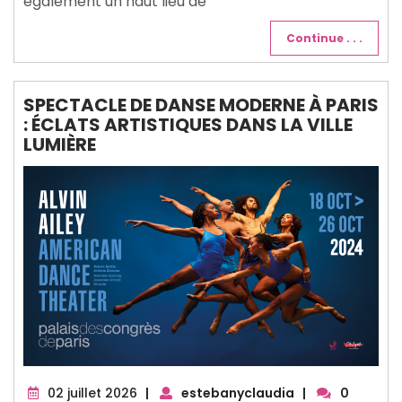
également un haut lieu de
Continue . . .
SPECTACLE DE DANSE MODERNE À PARIS
: ÉCLATS ARTISTIQUES DANS LA VILLE
LUMIÈRE
02
02 juillet 2026
|
estebanyclaudia
|
0