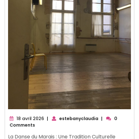
18
18 avril 2026
|
estebanyclaudia
|
0
avril
Comments
2026
La Danse du Marais : Une Tradition Culturelle