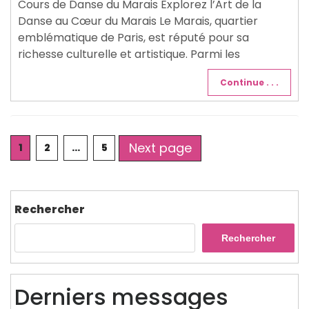
Cours de Danse du Marais Explorez l’Art de la
Danse au Cœur du Marais Le Marais, quartier
emblématique de Paris, est réputé pour sa
richesse culturelle et artistique. Parmi les
Continue . . .
Posts
Next page
Page
Page
Page
1
2
…
5
pagination
Rechercher
Rechercher
Derniers messages