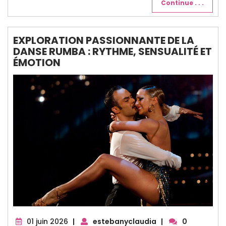
Continue . . .
EXPLORATION PASSIONNANTE DE LA
DANSE RUMBA : RYTHME, SENSUALITÉ ET
ÉMOTION
01
01 juin 2026
|
estebanyclaudia
|
0