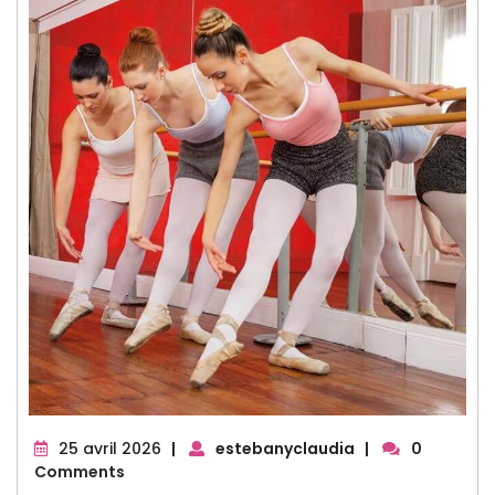
25
25 avril 2026
|
estebanyclaudia
|
0
avril
Comments
2026