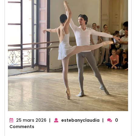
25
25 mars 2026
|
estebanyclaudia
|
0
mars
Comments
2026