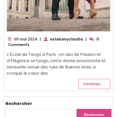
09
09 mai 2024
|
estebanyclaudia
|
0
mai
Comments
2024
L’École de Tango à Paris : Un Lieu de Passion et
d’Élégance Le tango, cette danse envoûtante et
sensuelle venue des rues de Buenos Aires, a
conquis le cœur des
Continue . . .
Rechercher
Rechercher