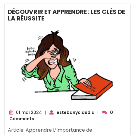
DÉCOUVRIR ET APPRENDRE : LES CLÉS DE
LA RÉUSSITE
01
01 mai 2024
|
estebanyclaudia
|
0
mai
Comments
2024
Article: Apprendre L’Importance de