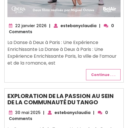
22
22 janvier 2026
|
estebanyclaudia
|
0
janvier
Comments
2026
La Danse à Deux à Paris : Une Expérience
Enrichissante La Danse à Deux à Paris : Une
Expérience Enrichissante Paris, la ville de l’amour
et de la romance, est
Continue . . .
EXPLORATION DE LA PASSION AU SEIN
DE LA COMMUNAUTÉ DU TANGO
30
30 mai 2025
|
estebanyclaudia
|
0
mai
Comments
2025