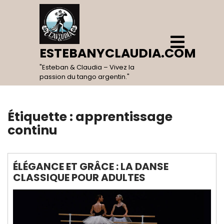
Skip
to
content
Open
Menu
ESTEBANYCLAUDIA.COM
"Esteban & Claudia – Vivez la
passion du tango argentin."
Étiquette :
apprentissage
continu
ÉLÉGANCE ET GRÂCE : LA DANSE
CLASSIQUE POUR ADULTES