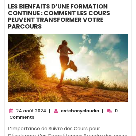
LES BIENFAITS D’UNE FORMATION
CONTINUE : COMMENT LES COURS
PEUVENT TRANSFORMER VOTRE
PARCOURS
24
24 août 2024
|
estebanyclaudia
|
0
août
Comments
2024
L’Importance de Suivre des Cours pour
Développer Vos Compétences Prendre des cours