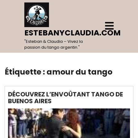
Skip
to
content
Open
Menu
ESTEBANYCLAUDIA.COM
"Esteban & Claudia – Vivez la
passion du tango argentin."
Étiquette :
amour du tango
DÉCOUVREZ L’ENVOÛTANT TANGO DE
BUENOS AIRES