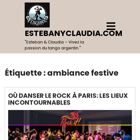
Skip
to
content
Open
Menu
ESTEBANYCLAUDIA.COM
"Esteban & Claudia – Vivez la
passion du tango argentin."
Étiquette :
ambiance festive
OÙ DANSER LE ROCK À PARIS: LES LIEUX
INCONTOURNABLES