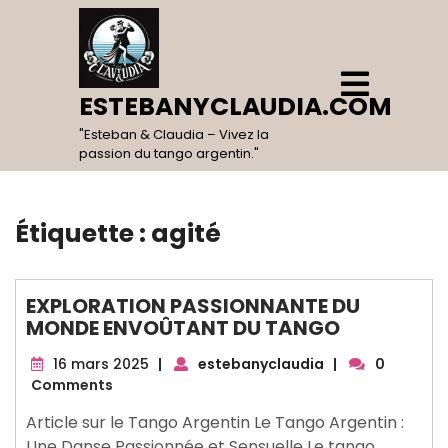
Skip
to
content
Open
Menu
ESTEBANYCLAUDIA.COM
"Esteban & Claudia – Vivez la
passion du tango argentin."
Étiquette :
agité
EXPLORATION PASSIONNANTE DU
MONDE ENVOÛTANT DU TANGO
16
16 mars 2025
|
estebanyclaudia
|
0
mars
Comments
2025
Article sur le Tango Argentin Le Tango Argentin :
Une Danse Passionnée et Sensuelle Le tango,