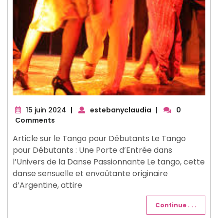
15
15 juin 2024
|
estebanyclaudia
|
0
juin
Comments
2024
Article sur le Tango pour Débutants Le Tango
pour Débutants : Une Porte d’Entrée dans
l’Univers de la Danse Passionnante Le tango, cette
danse sensuelle et envoûtante originaire
d’Argentine, attire
Continue . . .