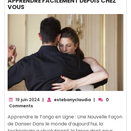
APPRENDRE FACILEMENT DEPUIS CHEZ
VOUS
19
19 juin 2024
|
estebanyclaudia
|
0
juin
Comments
2024
Apprendre le Tango en Ligne : Une Nouvelle Façon
de Danser Dans le monde d’aujourd’hui, la
technologie a révolutionné la façon dont nous