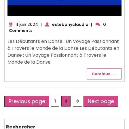
11
11 juin 2024
|
estebanyclaudia
|
0
juin
Comments
2024
Les Débutants en Danse : Un Voyage Passionnant
à Travers le Monde de la Danse Les Débutants en
Danse : Un Voyage Passionnant à Travers le
Monde de la Danse
Continue . . .
Posts
Previous page
Next page
Page
Page
Page
1
2
3
pagination
Rechercher