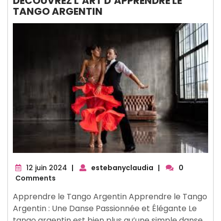
DÉCOUVREZ L’ART D’APPRENDRE LE
TANGO ARGENTIN
12
12 juin 2024
|
estebanyclaudia
|
0
juin
Comments
2024
Apprendre le Tango Argentin Apprendre le Tango
Argentin : Une Danse Passionnée et Élégante Le
tango argentin est bien plus qu’une simple danse