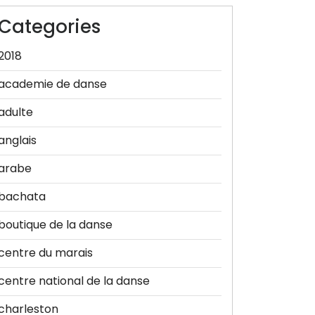
Categories
2018
academie de danse
adulte
anglais
arabe
bachata
boutique de la danse
centre du marais
centre national de la danse
charleston