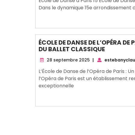
École de Danse à Paris 15 École de Danse 
2026
Dans le dynamique 15e arrondissement d
ÉCOLE DE DANSE DE L’OPÉRA DE 
DU BALLET CLASSIQUE
28
28 septembre 2025
|
estebanyclau
septembre
L’École de Danse de l’Opéra de Paris : U
2025
l’Opéra de Paris est un établissement 
exceptionnelle