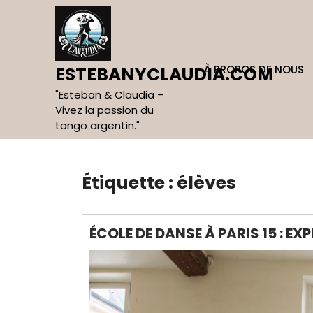
Skip
to
content
À PROPOS DE NOUS
ESTEBANYCLAUDIA.COM
"Esteban & Claudia –
Vivez la passion du
tango argentin."
Étiquette :
élèves
ÉCOLE DE DANSE À PARIS 15 : E