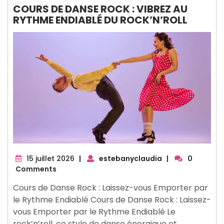
COURS DE DANSE ROCK : VIBREZ AU
RYTHME ENDIABLÉ DU ROCK’N’ROLL
15
15 juillet 2026
|
estebanyclaudia
|
0
juillet
Comments
2026
Cours de Danse Rock : Laissez-vous Emporter par
le Rythme Endiablé Cours de Danse Rock : Laissez-
vous Emporter par le Rythme Endiablé Le
rock’n’roll, ce style de danse énergique et