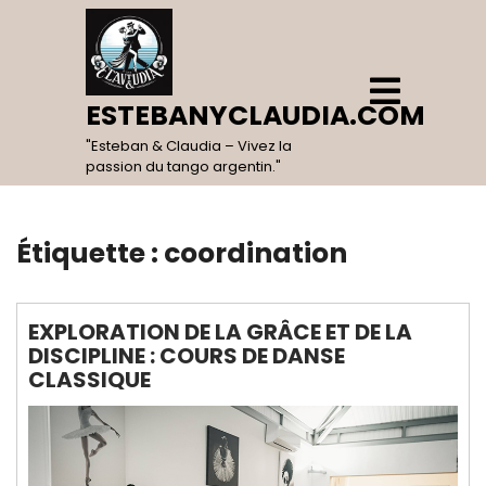
Skip
to
content
Open
Menu
ESTEBANYCLAUDIA.COM
"Esteban & Claudia – Vivez la
passion du tango argentin."
Étiquette :
coordination
EXPLORATION DE LA GRÂCE ET DE LA
DISCIPLINE : COURS DE DANSE
CLASSIQUE