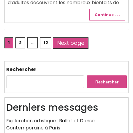
d’adultes découvrent les nombreux bienfaits de
Continue . . .
Posts
Next page
Page
Page
Page
1
2
…
12
pagination
Rechercher
Rechercher
Derniers messages
Exploration artistique : Ballet et Danse
Contemporaine à Paris