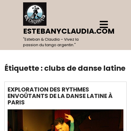
Skip
to
content
Open
Menu
ESTEBANYCLAUDIA.COM
"Esteban & Claudia – Vivez la
passion du tango argentin."
Étiquette :
clubs de danse latine
EXPLORATION DES RYTHMES
ENVOÛTANTS DE LA DANSE LATINE À
PARIS