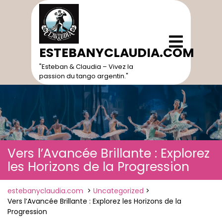
Skip
to
content
Open
Menu
ESTEBANYCLAUDIA.COM
"Esteban & Claudia – Vivez la
passion du tango argentin."
Vers l’Avancée Brillante : Explorez
les Horizons de la Progression
estebanyclaudia.com
>
Uncategorized
>
Vers l’Avancée Brillante : Explorez les Horizons de la
Progression