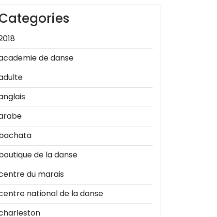
Categories
2018
academie de danse
adulte
anglais
arabe
bachata
boutique de la danse
centre du marais
centre national de la danse
charleston