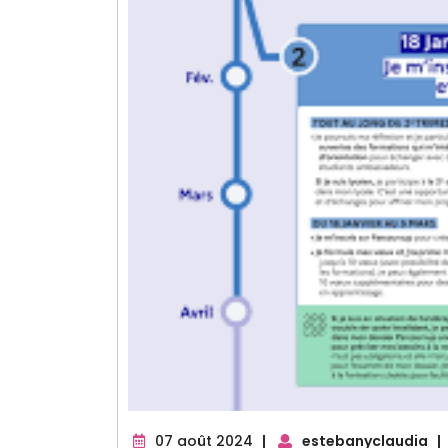
07
07 août 2024
|
estebanyclaudia
|