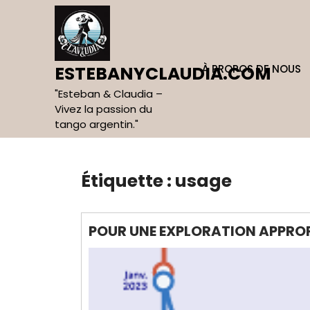
Skip
to
content
À PROPOS DE NOUS
ESTEBANYCLAUDIA.COM
"Esteban & Claudia –
Vivez la passion du
tango argentin."
Étiquette :
usage
POUR UNE EXPLORATION APPROF