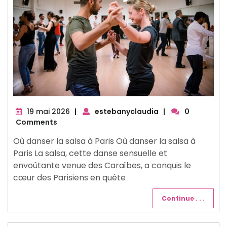
19
19 mai 2026
|
estebanyclaudia
|
0
mai
Comments
2026
Où danser la salsa à Paris Où danser la salsa à
Paris La salsa, cette danse sensuelle et
envoûtante venue des Caraïbes, a conquis le
cœur des Parisiens en quête
Continue . . .