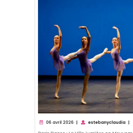
06
06 avril 2026
|
estebanyclaudia
|
avril