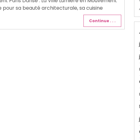
ent Paris Danse : La Ville Lumière en Mouvement
ue pour sa beauté architecturale, sa cuisine
Continue . . .