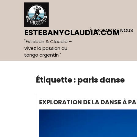
Skip
to
content
À PROPOS DE NOUS
ESTEBANYCLAUDIA.COM
"Esteban & Claudia –
Vivez la passion du
tango argentin."
Étiquette :
paris danse
EXPLORATION DE LA DANSE À PA