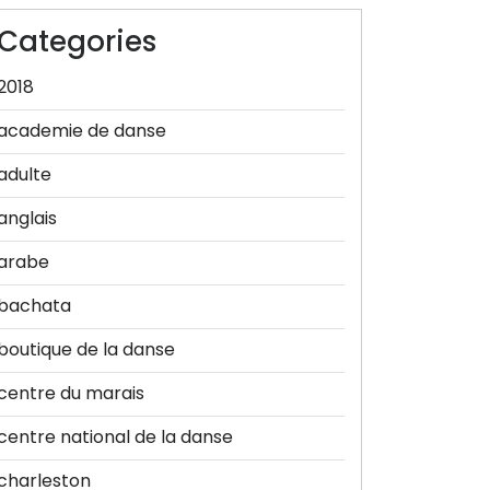
Categories
2018
academie de danse
adulte
anglais
arabe
bachata
boutique de la danse
centre du marais
centre national de la danse
charleston