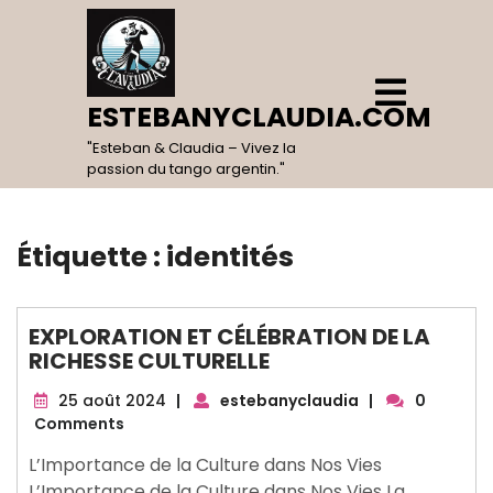
Skip
to
content
Open
Menu
ESTEBANYCLAUDIA.COM
"Esteban & Claudia – Vivez la
passion du tango argentin."
Étiquette :
identités
EXPLORATION ET CÉLÉBRATION DE LA
RICHESSE CULTURELLE
25
25 août 2024
|
estebanyclaudia
|
0
août
Comments
2024
L’Importance de la Culture dans Nos Vies
L’Importance de la Culture dans Nos Vies La