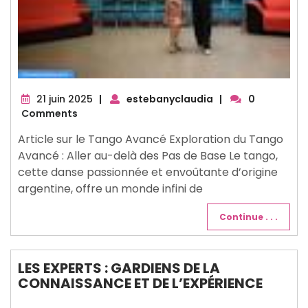
21
21 juin 2025
|
estebanyclaudia
|
0
juin
Comments
2025
Article sur le Tango Avancé Exploration du Tango
Avancé : Aller au-delà des Pas de Base Le tango,
cette danse passionnée et envoûtante d’origine
argentine, offre un monde infini de
Continue . . .
LES EXPERTS : GARDIENS DE LA
CONNAISSANCE ET DE L’EXPÉRIENCE