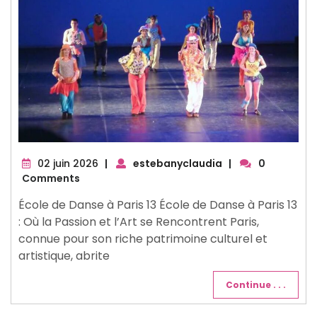
02
02 juin 2026
|
estebanyclaudia
|
0
juin
Comments
2026
École de Danse à Paris 13 École de Danse à Paris 13
: Où la Passion et l’Art se Rencontrent Paris,
connue pour son riche patrimoine culturel et
artistique, abrite
Continue . . .