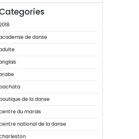
Categories
2018
academie de danse
adulte
anglais
arabe
bachata
boutique de la danse
centre du marais
centre national de la danse
charleston