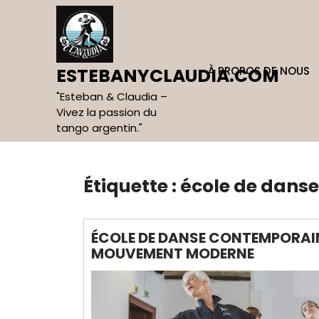
Skip
to
content
À PROPOS DE NOUS
ESTEBANYCLAUDIA.COM
"Esteban & Claudia –
Vivez la passion du
tango argentin."
Étiquette :
école de dans
ÉCOLE DE DANSE CONTEMPORAINE
MOUVEMENT MODERNE