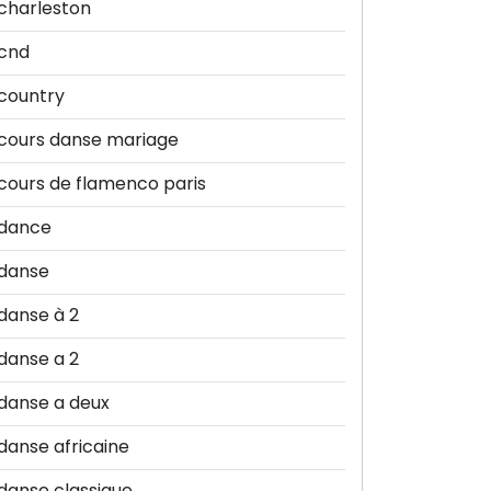
charleston
cnd
country
cours danse mariage
cours de flamenco paris
dance
danse
danse à 2
danse a 2
danse a deux
danse africaine
danse classique