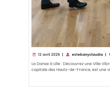
12
12 avril 2026
|
estebanyclaudia
|
avril
La Danse à Lille : Découvrez une Ville Vib
2026
capitale des Hauts-de-France, est une vi