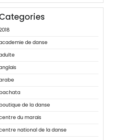
Categories
2018
academie de danse
adulte
anglais
arabe
bachata
boutique de la danse
centre du marais
centre national de la danse