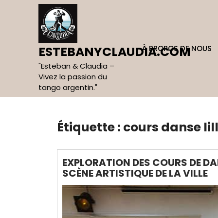
Skip
to
content
À PROPOS DE NOUS
ESTEBANYCLAUDIA.COM
"Esteban & Claudia –
Vivez la passion du
tango argentin."
Étiquette :
cours danse lil
EXPLORATION DES COURS DE DANS
SCÈNE ARTISTIQUE DE LA VILLE